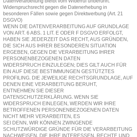
Datenverarbeitung bleibt vom Widerruf unberührt.
Widerspruchsrecht gegen die Datenerhebung in
besonderen Fällen sowie gegen Direktwerbung (Art. 21
DSGVO)
WENN DIE DATENVERARBEITUNG AUF GRUNDLAGE
VON ART. 6 ABS. 1 LIT. E ODER F DSGVO ERFOLGT,
HABEN SIE JEDERZEIT DAS RECHT, AUS GRÜNDEN,
DIE SICH AUS IHRER BESONDEREN SITUATION
ERGEBEN, GEGEN DIE VERARBEITUNG IHRER
PERSONENBEZOGENEN DATEN
WIDERSPRUCH EINZULEGEN; DIES GILT AUCH FÜR
EIN AUF DIESE BESTIMMUNGEN GESTÜTZTES
PROFILING. DIE JEWEILIGE RECHTSGRUNDLAGE, AUF
DENEN EINE VERARBEITUNG BERUHT,
ENTNEHMEN SIE DIESER
DATENSCHUTZERKLÄRUNG. WENN SIE
WIDERSPRUCH EINLEGEN, WERDEN WIR IHRE
BETROFFENEN PERSONENBEZOGENEN DATEN
NICHT MEHR VERARBEITEN, ES
SEI DENN, WIR KÖNNEN ZWINGENDE
SCHUTZWÜRDIGE GRÜNDE FÜR DIE VERARBEITUNG
NACHWEISEN, DIE IHRE INTERESSEN, RECHTE UND